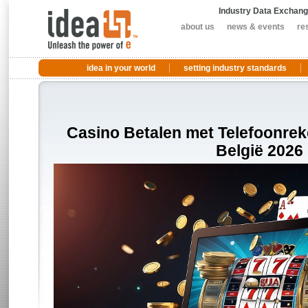
Industry Data Exchange
about us
news & events
re
idea in your world
setting industry standards
Casino Betalen met Telefoonre
België 2026