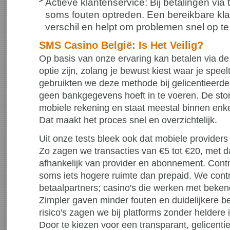
Actieve klantenservice: Bij betalingen vi
soms fouten optreden. Een bereikbare kl
verschil en helpt om problemen snel op te
SMS Casino België: Is Het Veilig?
Op basis van onze ervaring kan betalen via de
optie zijn, zolang je bewust kiest waar je speel
gebruikten we deze methode bij gelicentieerde
geen bankgegevens hoeft in te voeren. De storti
mobiele rekening en staat meestal binnen enk
Dat maakt het proces snel en overzichtelijk.
Uit onze tests bleek ook dat mobiele providers
Zo zagen we transacties van €5 tot €20, met d
afhankelijk van provider en abonnement. Co
soms iets hogere ruimte dan prepaid. We cont
betaalpartners; casino's die werken met beke
Zimpler gaven minder fouten en duidelijkere b
risico's zagen we bij platforms zonder heldere i
Door te kiezen voor een transparant, gelicenti