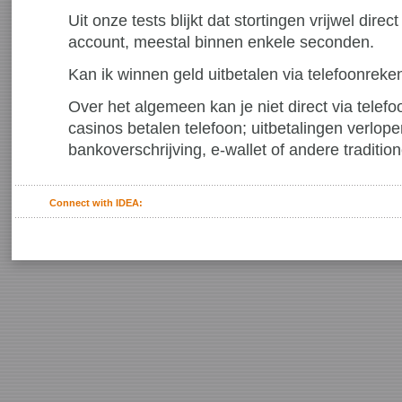
Uit onze tests blijkt dat stortingen vrijwel direc
account, meestal binnen enkele seconden.
Kan ik winnen geld uitbetalen via telefoonreke
Over het algemeen kan je niet direct via telefo
casinos betalen telefoon; uitbetalingen verlop
bankoverschrijving, e-wallet of andere traditi
Connect with IDEA: