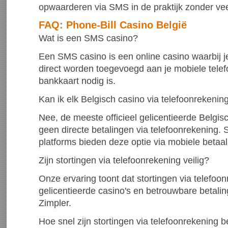
opwaarderen via SMS in de praktijk zonder ve
FAQ: Phone-Bill Casino België
Wat is een SMS casino?
Een SMS casino is een online casino waarbij je
direct worden toegevoegd aan je mobiele tele
bankkaart nodig is.
Kan ik elk Belgisch casino via telefoonrekenin
Nee, de meeste officieel gelicentieerde Belgi
geen directe betalingen via telefoonrekening.
platforms bieden deze optie via mobiele betaal
Zijn stortingen via telefoonrekening veilig?
Onze ervaring toont dat stortingen via telefoonre
gelicentieerde casino's en betrouwbare betali
Zimpler.
Hoe snel zijn stortingen via telefoonrekening 