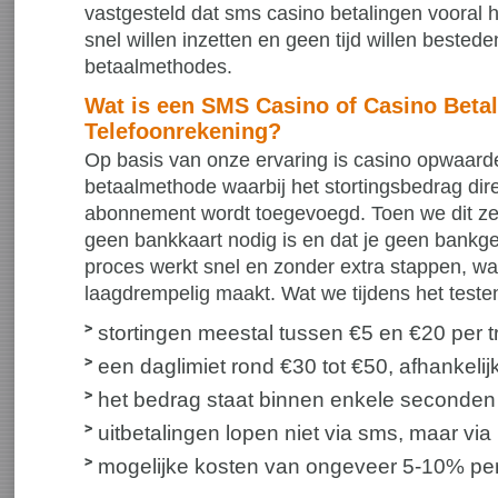
vastgesteld dat sms casino betalingen vooral h
snel willen inzetten en geen tijd willen bestede
betaalmethodes.
Wat is een SMS Casino of Casino Betal
Telefoonrekening?
Op basis van onze ervaring is casino opwaar
betaalmethode waarbij het stortingsbedrag dir
abonnement wordt toegevoegd. Toen we dit zel
geen bankkaart nodig is en dat je geen bankge
proces werkt snel en zonder extra stappen, wat
laagdrempelig maakt. Wat we tijdens het teste
stortingen meestal tussen €5 en €20 per t
een daglimiet rond €30 tot €50, afhankelij
het bedrag staat binnen enkele seconden
uitbetalingen lopen niet via sms, maar via
mogelijke kosten van ongeveer 5-10% per 