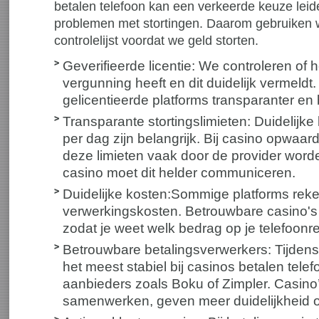
betalen telefoon kan een verkeerde keuze leid
problemen met stortingen. Daarom gebruiken wi
controlelijst voordat we geld storten.
Geverifieerde licentie: We controleren of 
vergunning heeft en dit duidelijk vermeldt.
gelicentieerde platforms transparanter en 
Transparante stortingslimieten: Duidelijke 
per dag zijn belangrijk. Bij casino opwa
deze limieten vaak door de provider word
casino moet dit helder communiceren.
Duidelijke kosten:Sommige platforms rek
verwerkingskosten. Betrouwbare casino's
zodat je weet welk bedrag op je telefoonre
Betrouwbare betalingsverwerkers: Tijdens
het meest stabiel bij casinos betalen tele
aanbieders zoals Boku of Zimpler. Casino’
samenwerken, geven meer duidelijkheid o