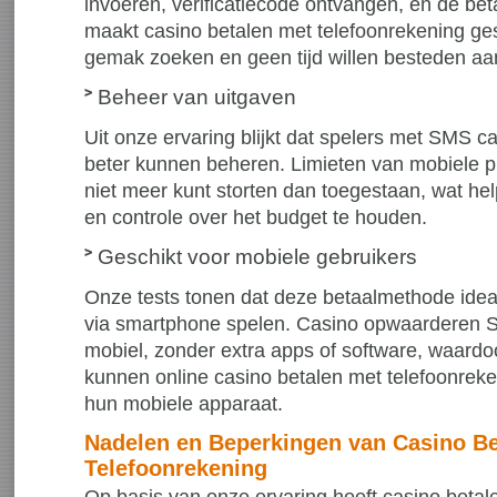
invoeren, verificatiecode ontvangen, en de beta
maakt casino betalen met telefoonrekening ges
gemak zoeken en geen tijd willen besteden aa
Beheer van uitgaven
Uit onze ervaring blijkt dat spelers met SMS c
beter kunnen beheren. Limieten van mobiele pr
niet meer kunt storten dan toegestaan, wat he
en controle over het budget te houden.
Geschikt voor mobiele gebruikers
Onze tests tonen dat deze betaalmethode ideaa
via smartphone spelen. Casino opwaarderen SM
mobiel, zonder extra apps of software, waardo
kunnen online casino betalen met telefoonreke
hun mobiele apparaat.
Nadelen en Beperkingen van Casino Be
Telefoonrekening
Op basis van onze ervaring heeft casino betal