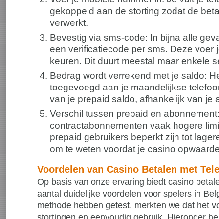
gekoppeld aan de storting zodat de beta
verwerkt.
Bevestig via sms-code: In bijna alle gev
een verificatiecode per sms. Deze voer j
keuren. Dit duurt meestal maar enkele 
Bedrag wordt verrekend met je saldo: He
toegevoegd aan je maandelijkse telefoo
van je prepaid saldo, afhankelijk van j
Verschil tussen prepaid en abonnement: U
contractabonnementen vaak hogere limie
prepaid gebruikers beperkt zijn tot lager
om te weten voordat je casino opwaard
Voordelen van Casino Betalen met Tel
Op basis van onze ervaring biedt casino betal
aantal duidelijke voordelen voor spelers in B
methode hebben getest, merkten we dat het voo
stortingen en eenvoudig gebruik. Hieronder he