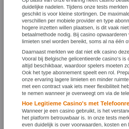
duidelijke nadelen. Tijdens onze tests merkte
geschikt is voor kleine stortingen. De maximal
verschillen per mobiele provider en type abon
hogere inzetten willen plaatsen, is dit vaak nie
betaalmethode nodig. Bij casino opwaarderen
limieten snel worden bereikt, soms al na één o
Daarnaast merkten we dat niet elk casino deze
Vooral bij Belgische gelicentieerde casino’s is 
altijd beschikbaar, waardoor spelers moeten z
Ook het type abonnement speelt een rol. Prep
onze ervaring lagere limieten en minder ruimte 
met een contract vaak iets meer flexibiliteit h
te nemen wanneer je overweegt om via de tele
Hoe Legitieme Casino's met Telefoonr
Wanneer je een casino gebruikt, is het verstan
het platform betrouwbaar is. In onze tests merk
even duidelijk is over voorwaarden, kosten en l