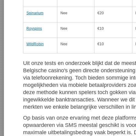
Spinarium
Nee
€20
Royspins
Nee
€10
WildRobin
Nee
€10
Uit onze tests en onderzoek blijkt dat de meest
Belgische casino's geen directe ondersteuning
via telefoonrekening. Toch bieden sommige int
mogelijkheden via mobiele betaalproviders zoa
deze methode kunnen spelers toch gokken via
ingewikkelde banktransacties. Wanneer we dit
merkten we enkele belangrijke verschillen in li
Op basis van onze ervaring met deze platform
opwaarderen via SMS meestal geschikt is voor
maximale uitbetalingsbedrag vaak beperkt is. 