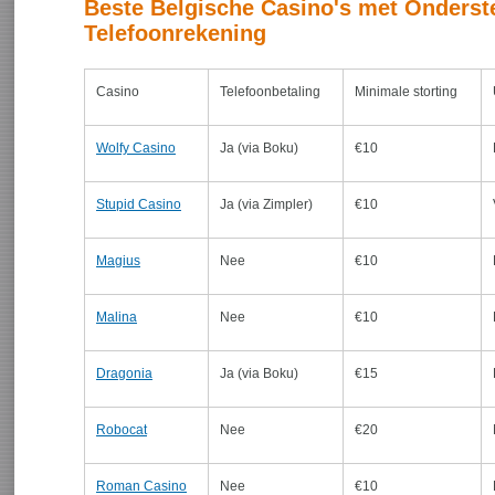
Beste Belgische Casino's met Onderste
Telefoonrekening
Casino
Telefoonbetaling
Minimale storting
Wolfy Casino
Ja (via Boku)
€10
Stupid Casino
Ja (via Zimpler)
€10
Magius
Nee
€10
Malina
Nee
€10
Dragonia
Ja (via Boku)
€15
Robocat
Nee
€20
Roman Casino
Nee
€10